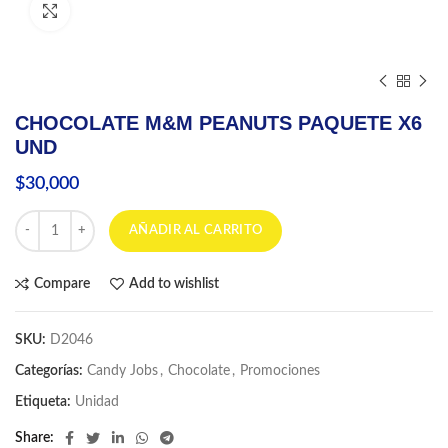
Click to enlarge
CHOCOLATE M&M PEANUTS PAQUETE X6
UND
$
30,000
CHOCOLATE M&M PEANUTS PAQUETE X6 UND cantidad
AÑADIR AL CARRITO
Compare
Add to wishlist
SKU:
D2046
Categorías:
Candy Jobs
,
Chocolate
,
Promociones
Etiqueta:
Unidad
Share