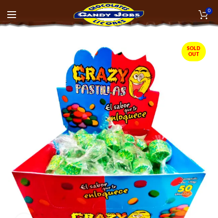
0
SOLD
OUT