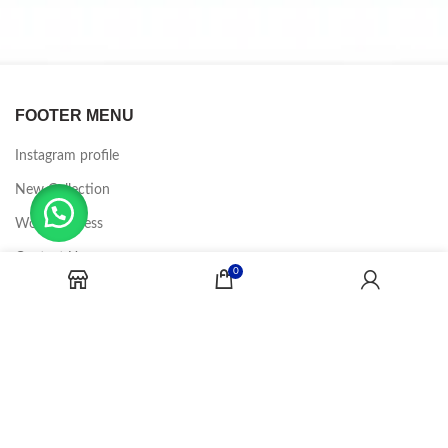
FOOTER MENU
Instagram profile
New Collection
Woman Dress
Contact Us
0
Latest News
Purchase Theme
CANDY JOBS
2020 CREADOR POR
-BINA DIGITAL
.