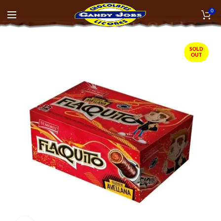
0
SOLD
OUT