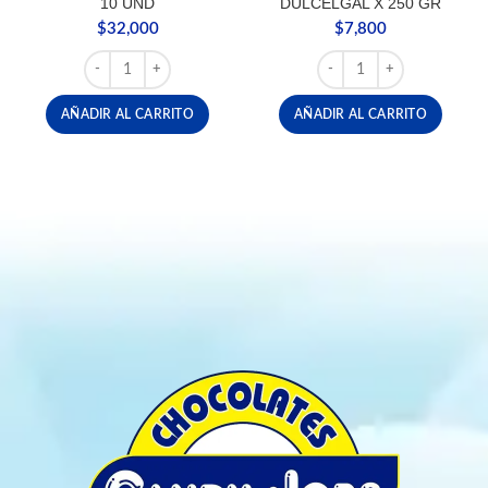
10 UND
DULCELGAL X 250 GR
$
32,000
$
7,800
DULCE LOOK PATA LENGUA X 10 UND cantidad
ALMENDRA FRANCESA D
AÑADIR AL CARRITO
AÑADIR AL CARRITO