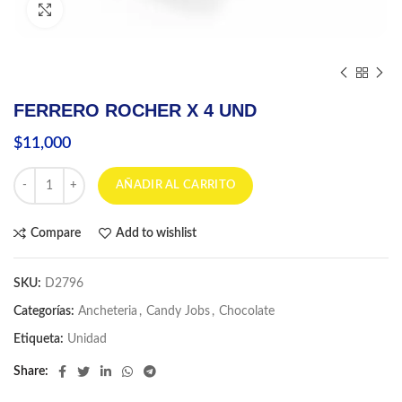
Click to enlarge
FERRERO ROCHER X 4 UND
$
11,000
FERRERO ROCHER X 4 UND cantidad
AÑADIR AL CARRITO
Compare
Add to wishlist
SKU:
D2796
Categorías:
Ancheteria
,
Candy Jobs
,
Chocolate
Etiqueta:
Unidad
Share