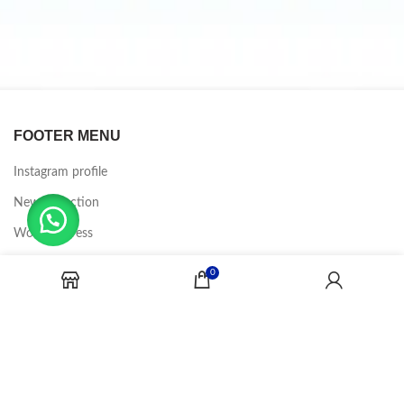
FOOTER MENU
Instagram profile
New Collection
Woman Dress
Contact Us
0
Latest News
Purchase Theme
CANDY JOBS
2020 CREADOR POR
-BINA DIGITAL
.