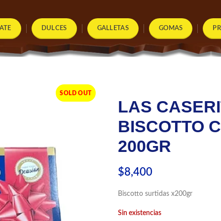
ATE
DULCES
GALLETAS
GOMAS
P
SOLD OUT
LAS CASER
BISCOTTO 
200GR
$
8,400
Biscotto surtidas x200gr
Sin existencias