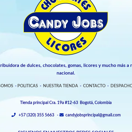
tribuidora de dulces, chocolates, gomas, licores y mucho más a n
nacional.
 SOMOS
-
POLITICAS
-
NUESTRA TIENDA
-
CONTACTO
-
DESPACHO
Tienda principal Cra. 19a #12-63 Bogotá, Colombia
+57 (320) 355 5663 -
candyjobsprincipal@gmail.com