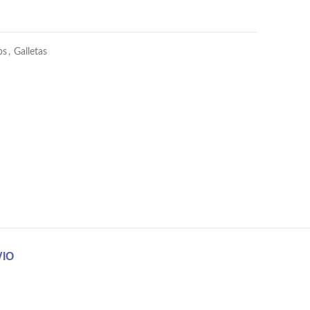
bs
,
Galletas
IO