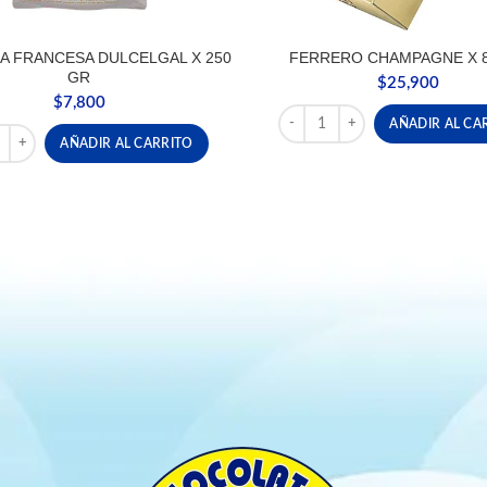
A FRANCESA DULCELGAL X 250
FERRERO CHAMPAGNE X 
GR
$
25,900
$
7,800
FERRERO CHAMPAGNE X 8 UN
AÑADIR AL CA
RA FRANCESA DULCELGAL X 250 GR cantidad
AÑADIR AL CARRITO