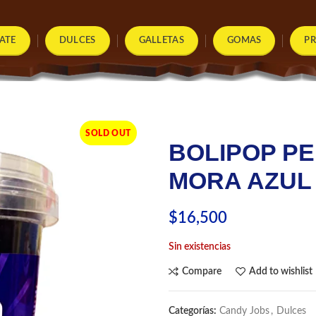
ATE
DULCES
GALLETAS
GOMAS
P
SOLD OUT
BOLIPOP P
MORA AZUL
$
16,500
Sin existencias
Compare
Add to wishlist
Categorías:
Candy Jobs
,
Dulces