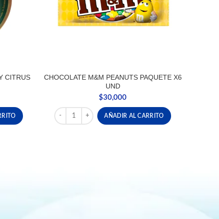
Y CITRUS
CHOCOLATE M&M PEANUTS PAQUETE X6
UND
$
30,000
 CITRUS FRUIT X 200G cantidad
CHOCOLATE M&M PEANUTS PAQUETE X6 UND cant
RRITO
AÑADIR AL CARRITO