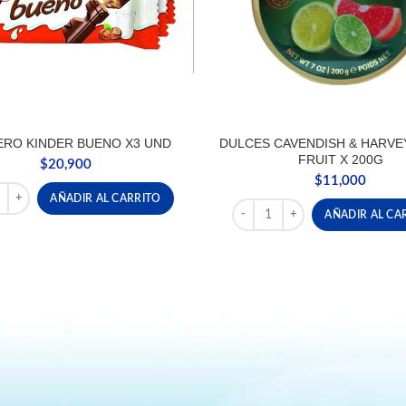
RO KINDER BUENO X3 UND
DULCES CAVENDISH & HARVE
FRUIT X 200G
$
20,900
$
11,000
RO KINDER BUENO X3 UND cantidad
AÑADIR AL CARRITO
DULCES CAVENDISH & HARVEY
AÑADIR AL CA