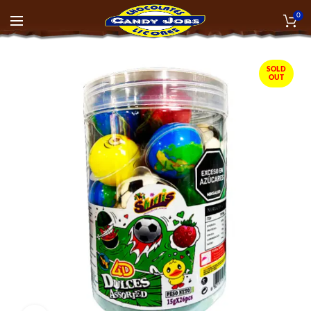
0
SOLD
OUT