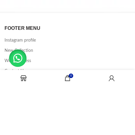
FOOTER MENU
Instagram profile
New Collection
Woman Dress
Contact Us
0
Latest News
Purchase Theme
CANDY JOBS
2020 CREADOR POR
-BINA DIGITAL
.