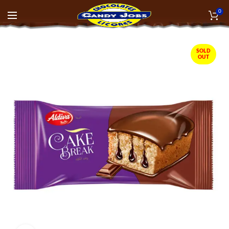
0
SOLD
OUT