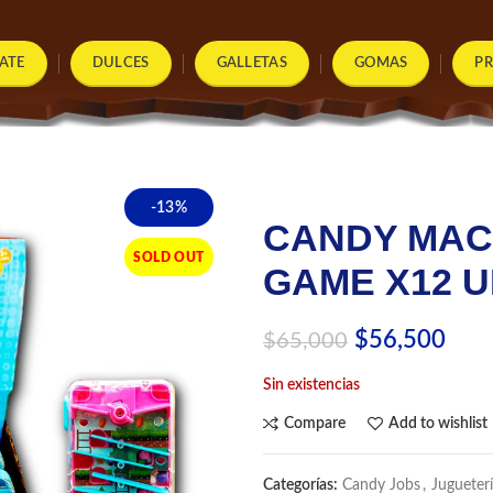
ATE
DULCES
GALLETAS
GOMAS
P
-13%
CANDY MAC
SOLD OUT
GAME X12 
El
El
$
56,500
$
65,000
precio
prec
Sin existencias
original
actu
era:
es:
Compare
Add to wishlist
$65,000.
$56,
Categorías:
Candy Jobs
,
Jugueter