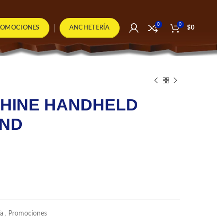
0
0
ROMOCIONES
ANCHETERÍA
$
0
HINE HANDHELD
UND
io
al
500.
ía
,
Promociones