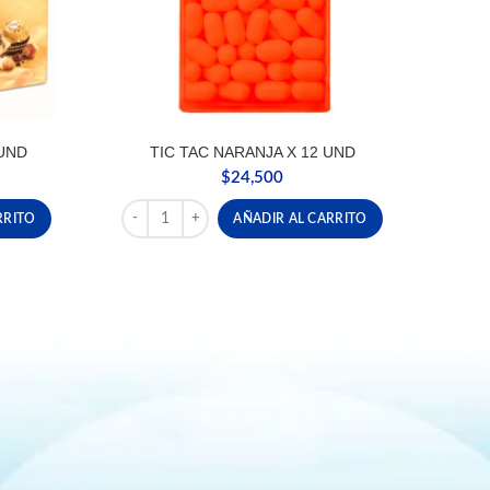
UND
TIC TAC NARANJA X 12 UND
$
24,500
antidad
TIC TAC NARANJA X 12 UND cantidad
RRITO
AÑADIR AL CARRITO