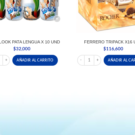
LOOK PATA LENGUA X 10 UND
FERRERO TRIPACK X16 
$
32,000
$
116,600
LOOK PATA LENGUA X 10 UND cantidad
FERRERO TRIPACK X16 UND c
AÑADIR AL CARRITO
AÑADIR AL CA