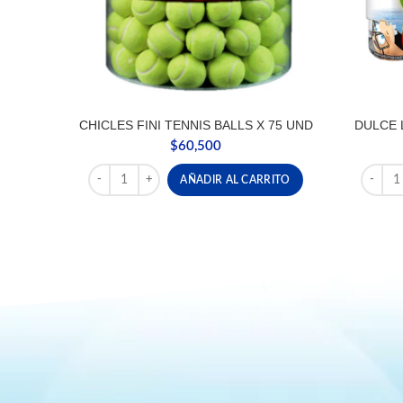
CHICLES FINI TENNIS BALLS X 75 UND
DULCE 
$
60,500
CHICLES FINI TENNIS BALLS X 75 UND cantidad
DULCE 
AÑADIR AL CARRITO