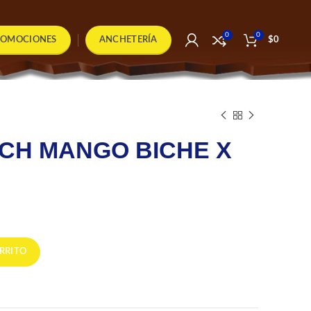
0
0
ROMOCIONES
ANCHETERÍA
$
0
CH MANGO BICHE X
30 UND cantidad
RRITO