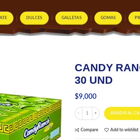
ATE
DULCES
GALLETAS
GOMAS
P
CANDY RAN
30 UND
$
9,000
CANDY RANCH MANGO BICHE X 
AÑADIR AL CA
Compare
Add to wishlist