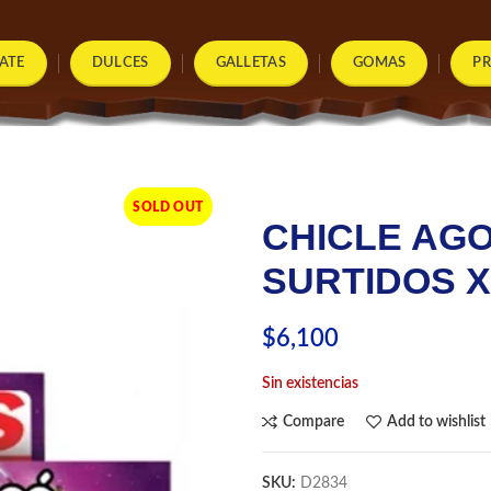
ATE
DULCES
GALLETAS
GOMAS
P
SOLD OUT
CHICLE AG
SURTIDOS X
$
6,100
Sin existencias
Compare
Add to wishlist
SKU:
D2834