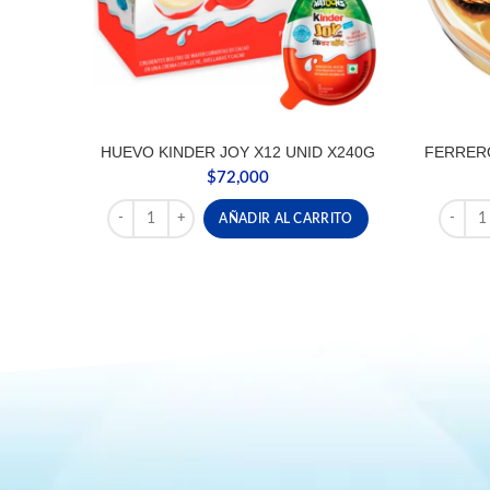
HUEVO KINDER JOY X12 UNID X240G
FERRER
$
72,000
HUEVO KINDER JOY X12 UNID X240G cantidad
FERRE
AÑADIR AL CARRITO