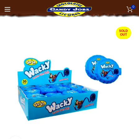
0
SOLD
OUT