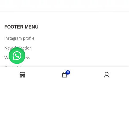
FOOTER MENU
Instagram profile
New Collection
Woman Dress
Contact Us
0
Latest News
Purchase Theme
CANDY JOBS
2020 CREADOR POR
-BINA DIGITAL
.