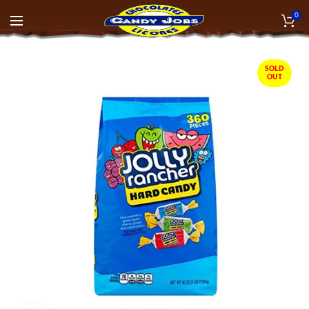
0
SOLD
OUT