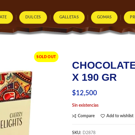
ATE
DULCES
GALLETAS
GOMAS
P
SOLD OUT
CHOCOLATE
X 190 GR
$
12,500
Sin existencias
Compare
Add to wishlist
SKU:
D2878