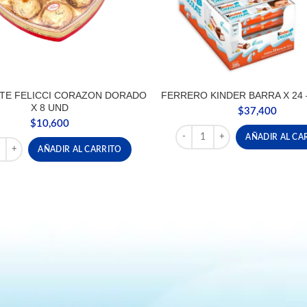
TE FELICCI CORAZON DORADO
FERRERO KINDER BARRA X 24 
X 8 UND
$
37,400
$
10,600
FERRERO KINDER BARRA X 24
AÑADIR AL CA
LATE FELICCI CORAZON DORADO X 8 UND cantidad
AÑADIR AL CARRITO