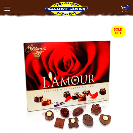
0
SOLD
OUT