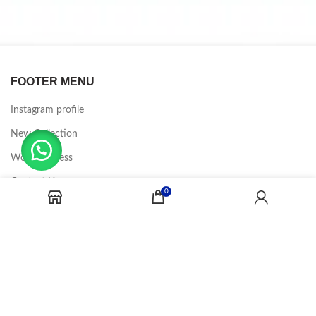
FOOTER MENU
Instagram profile
New Collection
Woman Dress
Contact Us
0
Latest News
Purchase Theme
CANDY JOBS
2020 CREADOR POR
-BINA DIGITAL
.