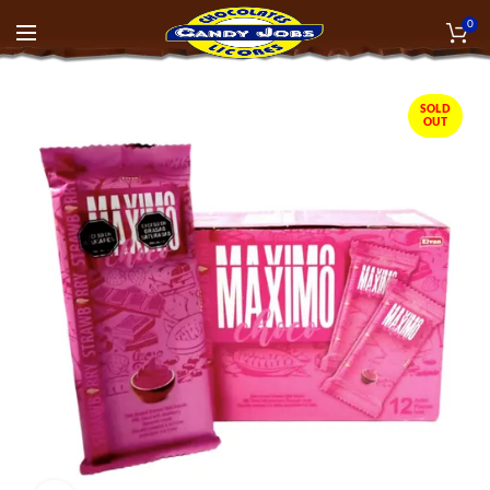
0
SOLD
OUT