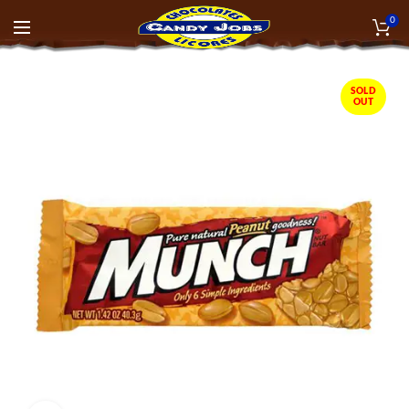
0
SOLD
OUT