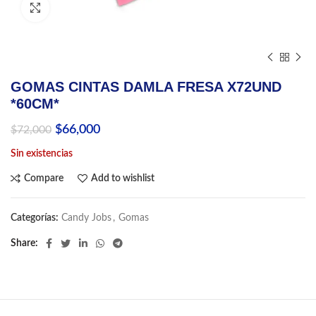
Click to enlarge
GOMAS CINTAS DAMLA FRESA X72UND
*60CM*
El
El
$
66,000
$
72,000
precio
precio
Sin existencias
original
actual
era:
es:
Compare
Add to wishlist
$72,000.
$66,000.
Categorías:
Candy Jobs
,
Gomas
Share