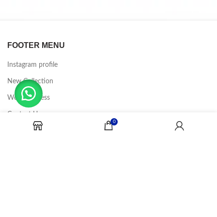
FOOTER MENU
Instagram profile
New Collection
Woman Dress
Contact Us
0
Latest News
Purchase Theme
CANDY JOBS
2020 CREADOR POR
-BINA DIGITAL
.