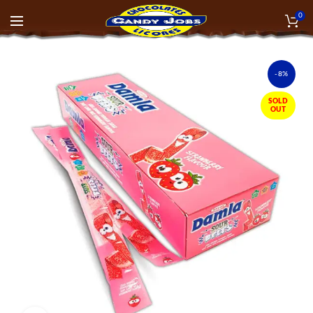
0
-8%
SOLD
OUT