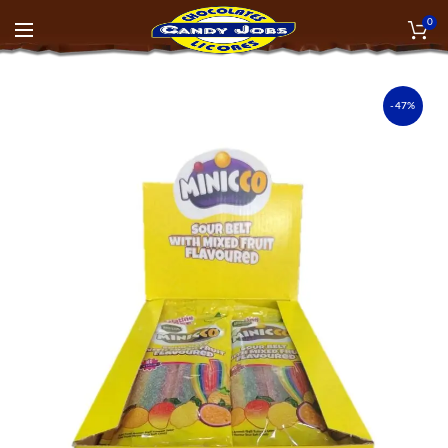
0
-47%