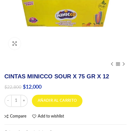
Click to enlarge
CINTAS MINICCO SOUR X 75 GR X 12
El
El
$
12,000
$
22,800
precio
precio
CINTAS MINICCO SOUR X 75 GR X 12 cantidad
original
actual
AÑADIR AL CARRITO
era:
es:
$22,800.
$12,000.
Compare
Add to wishlist