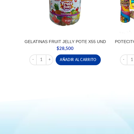
GELATINAS FRUIT JELLY POTE X55 UND
POTECIT
$
28,500
GELATINAS FRUIT JELLY POTE X55 UND cantidad
POTECI
AÑADIR AL CARRITO