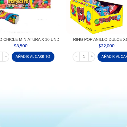
O CHICLE MINIATURA X 10 UND
RING POP ANILLO DULCE X
$
8,500
$
22,000
TO CHICLE MINIATURA X 10 UND cantidad
RING POP ANILLO DULCE X12
AÑADIR AL CARRITO
AÑADIR AL CA