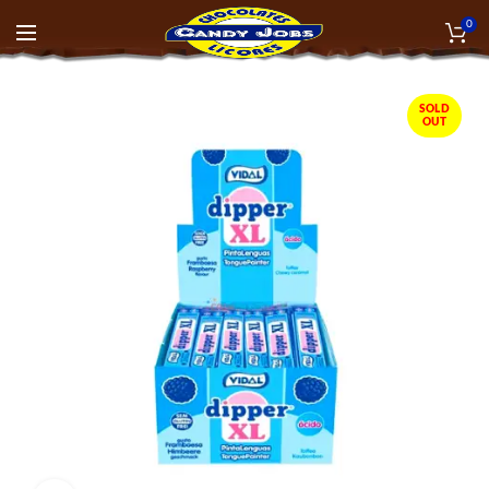
0
SOLD
OUT