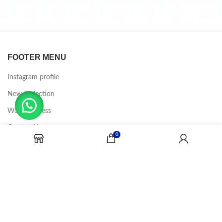
FOOTER MENU
Instagram profile
New Collection
Woman Dress
Contact Us
0
Latest News
Purchase Theme
CANDY JOBS
2020 CREADOR POR
-BINA DIGITAL
.