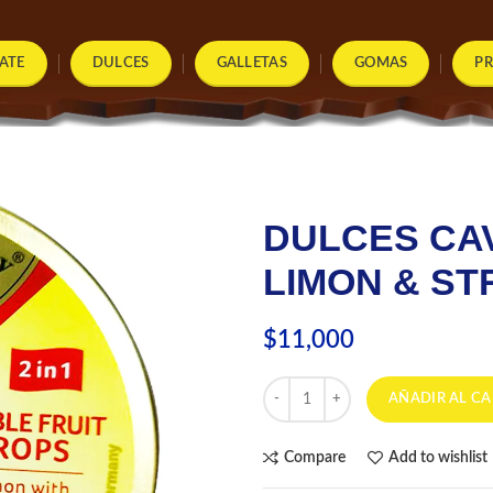
ATE
DULCES
GALLETAS
GOMAS
P
DULCES CA
LIMON & S
$
11,000
DULCES CAVENDISH & HARVEY 
AÑADIR AL CA
Compare
Add to wishlist