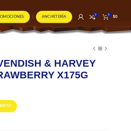
0
0
ROMOCIONES
ANCHETERÍA
$
0
VENDISH & HARVEY
TRAWBERRY X175G
LIMON & STRAWBERRY X175G cantidad
RRITO