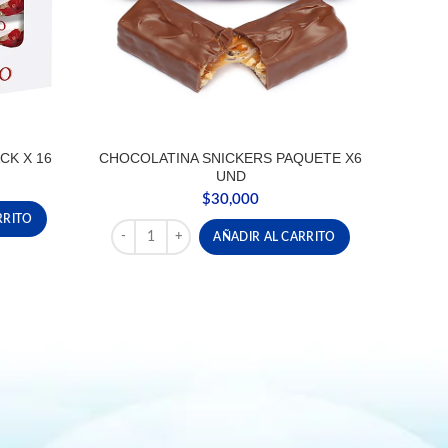
CK X 16
CHOCOLATINA SNICKERS PAQUETE X6
UND
$
30,000
 X 16 cantidad
RRITO
CHOCOLATINA SNICKERS PAQUETE X6 UND cantid
AÑADIR AL CARRITO