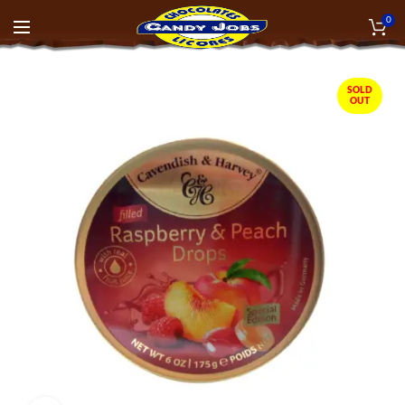
0
SOLD
OUT