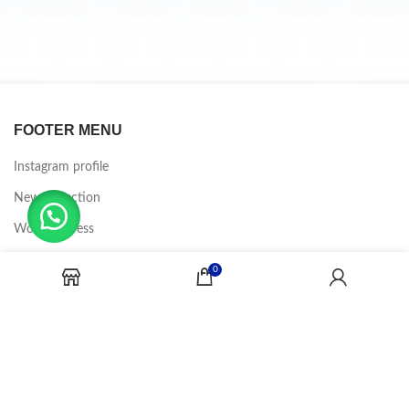
FOOTER MENU
Instagram profile
New Collection
Woman Dress
Contact Us
0
Latest News
Purchase Theme
CANDY JOBS
2020 CREADOR POR
-BINA DIGITAL
.