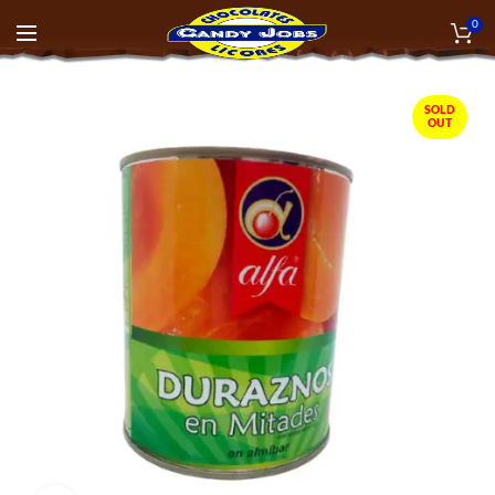
0
SOLD
OUT