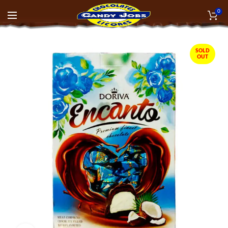
0
SOLD
OUT