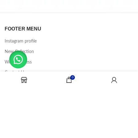
FOOTER MENU
Instagram profile
New Collection
Woman Dress
Contact Us
0
Latest News
Purchase Theme
CANDY JOBS
2020 CREADOR POR
-BINA DIGITAL
.