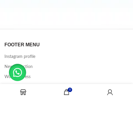
FOOTER MENU
Instagram profile
New Collection
Woman Dress
Contact Us
0
Latest News
Purchase Theme
CANDY JOBS
2020 CREADOR POR
-BINA DIGITAL
.