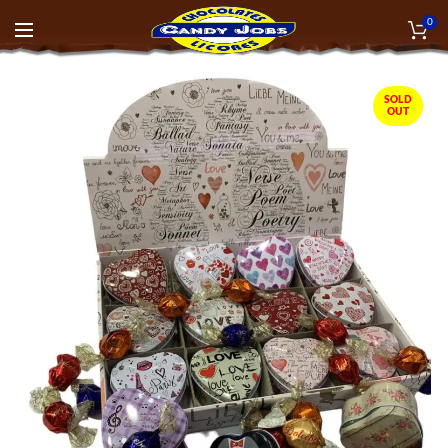
0
SOLD
OUT