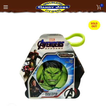
0
SOLD
OUT