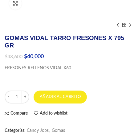
Click to enlarge
GOMAS VIDAL TARRO FRESONES X 795
GR
El
El
$
40,000
$
48,600
precio
precio
FRESONES RELLENOS VIDAL X60
original
actual
era:
es:
$48,600.
$40,000.
GOMAS VIDAL TARRO FRESONES X 795 GR cantidad
AÑADIR AL CARRITO
Compare
Add to wishlist
Categorías:
Candy Jobs
,
Gomas