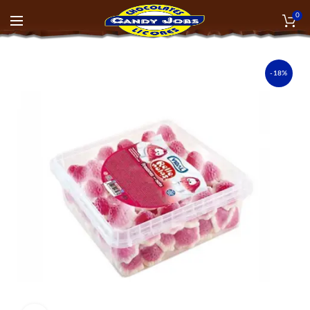
0
-18%