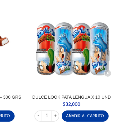
– 300 GRS
DULCE LOOK PATA LENGUA X 10 UND
$
32,000
 - 300 GRS cantidad
DULCE LOOK PATA LENGUA X 10 UND cantidad
RRITO
AÑADIR AL CARRITO