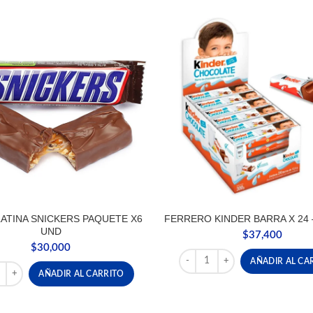
ATINA SNICKERS PAQUETE X6
FERRERO KINDER BARRA X 24 
UND
$
37,400
$
30,000
FERRERO KINDER BARRA X 24
AÑADIR AL CA
ATINA SNICKERS PAQUETE X6 UND cantidad
AÑADIR AL CARRITO