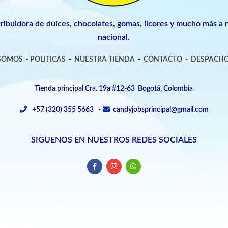
tribuidora de dulces, chocolates, gomas, licores y mucho más a n
nacional.
 SOMOS
-
POLITICAS
-
NUESTRA TIENDA
-
CONTACTO
-
DESPACHO
Tienda principal Cra. 19a #12-63 Bogotá, Colombia
+57 (320) 355 5663 -
candyjobsprincipal@gmail.com
SIGUENOS EN NUESTROS REDES SOCIALES