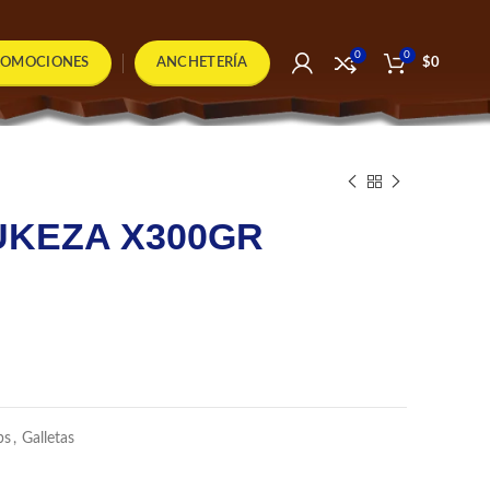
0
0
ROMOCIONES
ANCHETERÍA
$
0
UKEZA X300GR
bs
,
Galletas