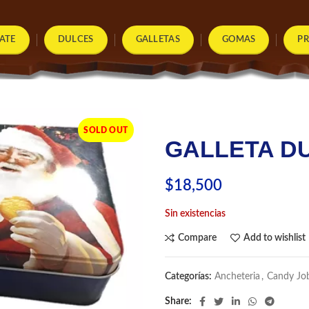
ATE
DULCES
GALLETAS
GOMAS
P
SOLD OUT
GALLETA D
$
18,500
Sin existencias
Compare
Add to wishlist
Categorías:
Ancheteria
,
Candy Jo
Share