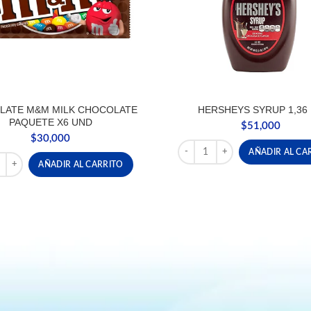
LATE M&M MILK CHOCOLATE
HERSHEYS SYRUP 1,36
PAQUETE X6 UND
$
51,000
$
30,000
HERSHEYS SYRUP 1,36 KG ca
AÑADIR AL CA
LATE M&M MILK CHOCOLATE PAQUETE X6 UND cantidad
AÑADIR AL CARRITO