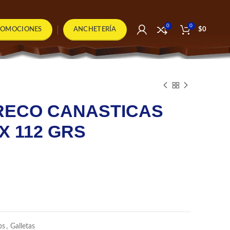
0
0
ROMOCIONES
ANCHETERÍA
$
0
RECO CANASTICAS
X 112 GRS
bs
,
Galletas