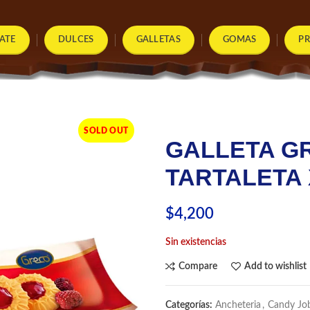
ATE
DULCES
GALLETAS
GOMAS
P
SOLD OUT
GALLETA G
TARTALETA 
$
4,200
Sin existencias
Compare
Add to wishlist
Categorías:
Ancheteria
,
Candy Jo