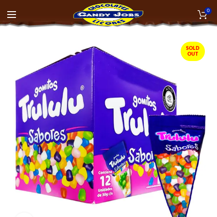
0
SOLD
OUT