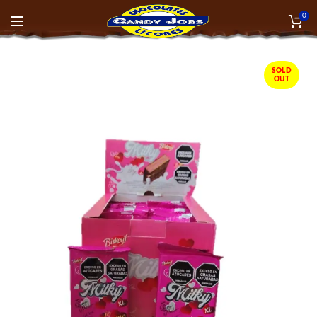
0
SOLD
OUT