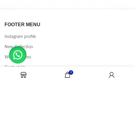
FOOTER MENU
Instagram profile
New Collection
Woman Dress
Contact Us
0
Latest News
Purchase Theme
CANDY JOBS
2020 CREADOR POR
-BINA DIGITAL
.