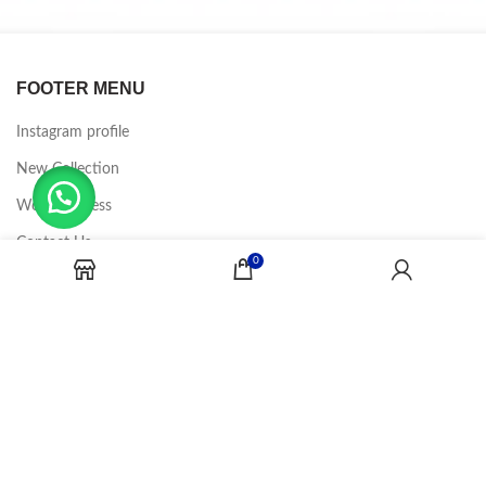
FOOTER MENU
Instagram profile
New Collection
Woman Dress
Contact Us
0
Latest News
Purchase Theme
CANDY JOBS
2020 CREADOR POR
-BINA DIGITAL
.