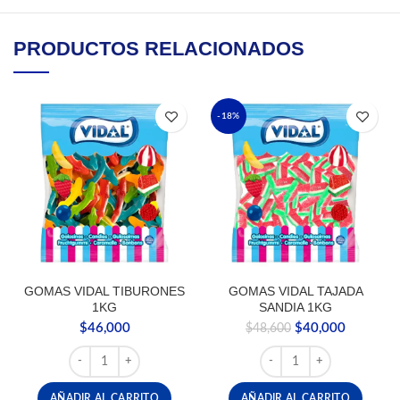
PRODUCTOS RELACIONADOS
-18%
GOMAS VIDAL TIBURONES
GOMAS VIDAL TAJADA
1KG
SANDIA 1KG
El
El
$
46,000
$
40,000
$
48,600
precio
precio
GOMAS VIDAL TIBURONES 1KG cantidad
GOMAS VIDAL TAJADA S
original
actual
era:
es:
$48,600.
$40,000.
AÑADIR AL CARRITO
AÑADIR AL CARRITO