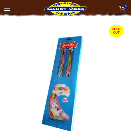
0
SOLD
OUT