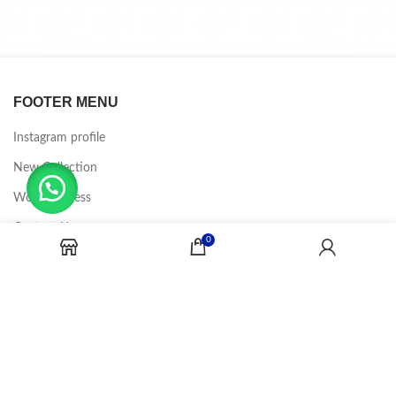
FOOTER MENU
Instagram profile
New Collection
Woman Dress
Contact Us
0
Latest News
Purchase Theme
CANDY JOBS
2020 CREADOR POR
-BINA DIGITAL
.