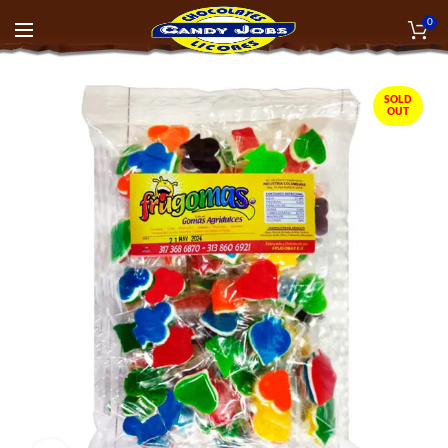
0
SOLD
OUT