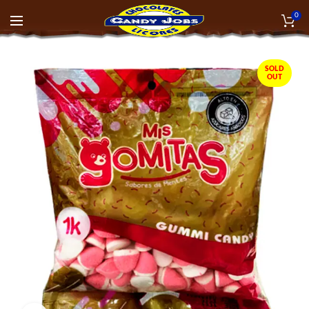
0
SOLD
OUT