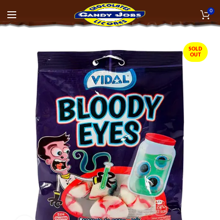
0
SOLD
OUT