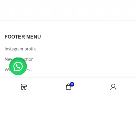
FOOTER MENU
Instagram profile
New Collection
Woman Dress
Contact Us
0
Latest News
Purchase Theme
CANDY JOBS
2020 CREADOR POR
-BINA DIGITAL
.