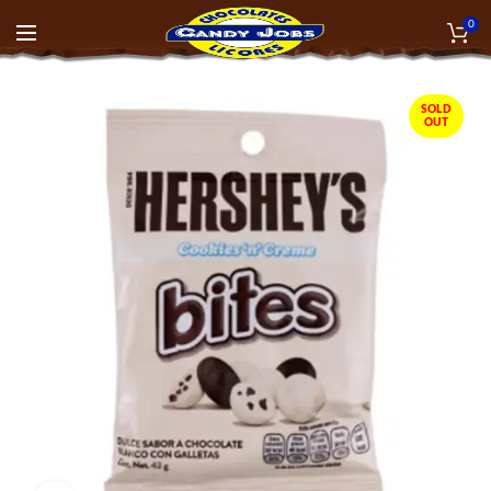
0
SOLD
OUT