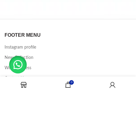
FOOTER MENU
Instagram profile
New Collection
Woman Dress
Contact Us
0
Latest News
Purchase Theme
CANDY JOBS
2020 CREADOR POR
-BINA DIGITAL
.