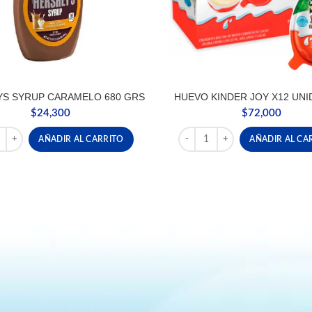
S SYRUP CARAMELO 680 GRS
HUEVO KINDER JOY X12 UNI
$
24,300
$
72,000
YS SYRUP CARAMELO 680 GRS cantidad
HUEVO KINDER JOY X12 UNID
AÑADIR AL CARRITO
AÑADIR AL CA