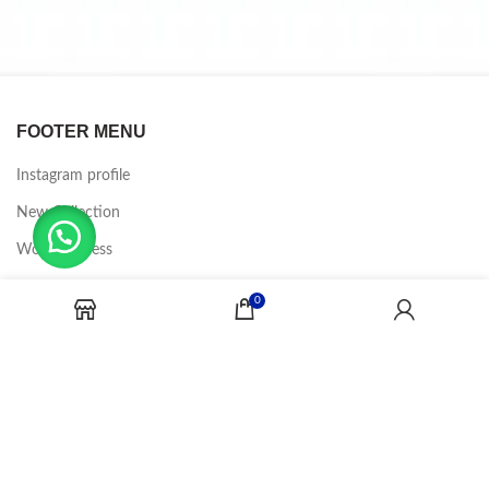
FOOTER MENU
Instagram profile
New Collection
Woman Dress
Contact Us
0
Latest News
Purchase Theme
CANDY JOBS
2020 CREADOR POR
-BINA DIGITAL
.