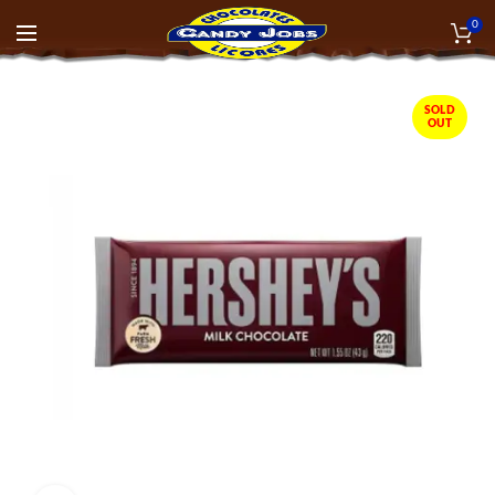
0
SOLD
OUT