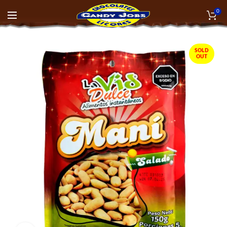
0
SOLD
OUT