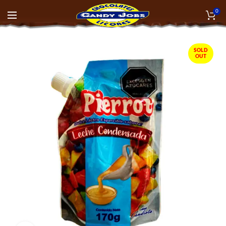
0
SOLD
OUT