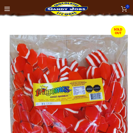
0
SOLD
OUT