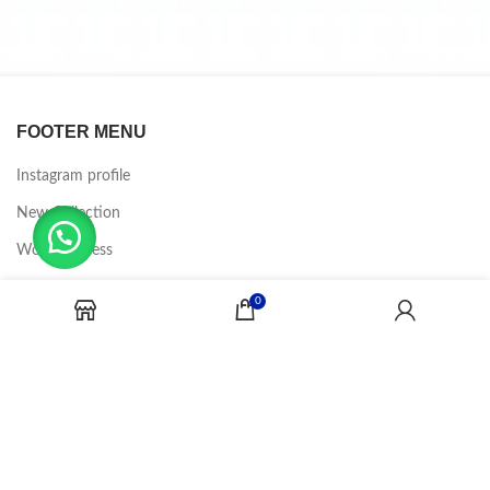
FOOTER MENU
Instagram profile
New Collection
Woman Dress
Contact Us
0
Latest News
Purchase Theme
CANDY JOBS
2020 CREADOR POR
-BINA DIGITAL
.