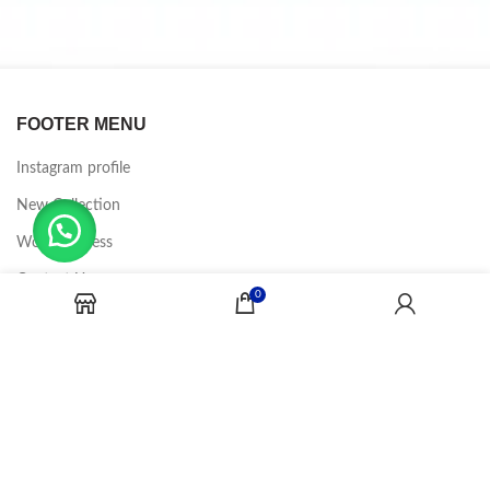
FOOTER MENU
Instagram profile
New Collection
Woman Dress
Contact Us
0
Latest News
Purchase Theme
CANDY JOBS
2020 CREADOR POR
-BINA DIGITAL
.