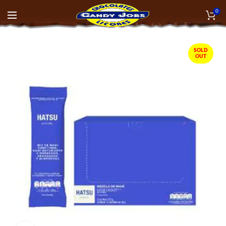
0
SOLD
OUT