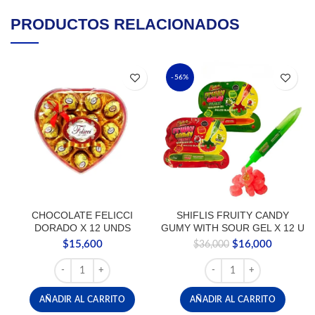
PRODUCTOS RELACIONADOS
-56%
CHOCOLATE FELICCI
SHIFLIS FRUITY CANDY
DORADO X 12 UNDS
GUMY WITH SOUR GEL X 12 U
El
El
$
15,600
$
16,000
$
36,000
precio
precio
CHOCOLATE FELICCI DORADO X 12 UNDS cantidad
SHIFLIS FRUITY CANDY
original
actual
era:
es:
$36,000.
$16,000.
AÑADIR AL CARRITO
AÑADIR AL CARRITO