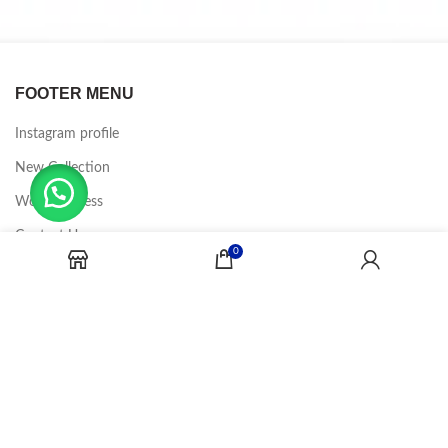
FOOTER MENU
Instagram profile
New Collection
Woman Dress
Contact Us
0
Latest News
Purchase Theme
CANDY JOBS
2020 CREADOR POR
-BINA DIGITAL
.