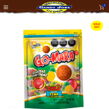
0
SOLD
OUT