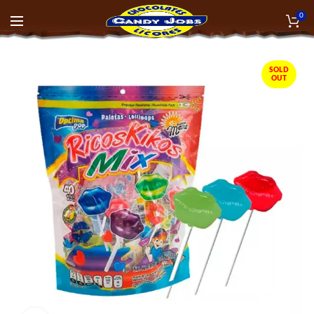
0
SOLD
OUT