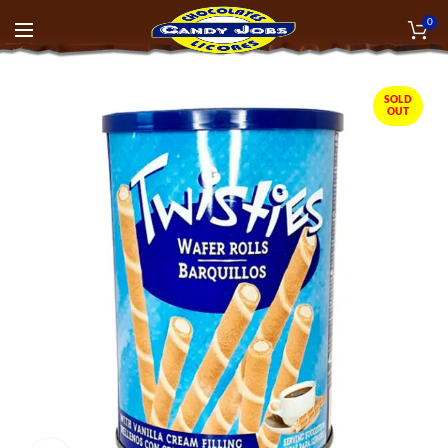
0
SOLD
OUT